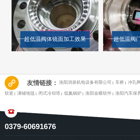
超低温阀体镜面加工效果
友情链接：
洛阳润泉机电设备有限公司
车桥
冲孔
|
|
软瓷
满铺地毯
闭式冷却塔
低氮锅炉
洛阳金蝶软件
洛阳汽车保
|
|
|
|
|
CONTACT US
0379-60691676