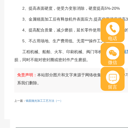
2、提高表面硬度，使受力变形消除，硬度提高5%-20%
3、金属镜面加工后有释放机件表面应力,提高疲劳强度提高3
4、提高配合质量，减少磨损，延长零件使用寿命，但零件的
电话
5、不占用场地、生产费用低、无需***操作工人。
工程机械、船舶、火车、印刷机械、阀门等机械上都有
镜面
损，同时不能对密封圈或密封件产生磨损。
微信
免责声明：
本站部分图片和文字来源于网络收集整理，仅供学
系我们删除。
留言
上一篇：
镜面抛光加工工艺方法（一）