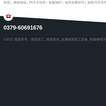
软瓷
满铺地毯
闭式冷却塔
低氮锅炉
洛阳金蝶软件
洛阳汽车保
|
|
|
|
|
CONTACT US
0379-60691676
©2021 版权所有：镜面加工_镜面抛光_金属镜面加工设备_电致