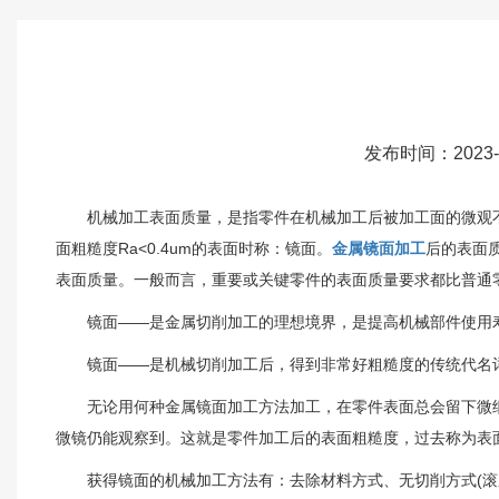
发布时间：2023-
机械加工表面质量，是指零件在机械加工后被加工面的微观不平度
面粗糙度Ra<0.4um的表面时称：镜面。
金属镜面加工
后的表面
表面质量。一般而言，重要或关键零件的表面质量要求都比普通
镜面——是金属切削加工的理想境界，是提高机械部件使用寿命
镜面——是机械切削加工后，得到非常好粗糙度的传统代名词
无论用何种金属镜面加工方法加工，在零件表面总会留下微细
微镜仍能观察到。这就是零件加工后的表面粗糙度，过去称为表
获得镜面的机械加工方法有：去除材料方式、无切削方式(滚