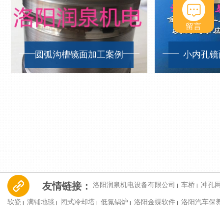
留言
圆弧沟槽镜面加工案例
小内孔镜
友情链接：
洛阳润泉机电设备有限公司
车桥
冲孔
|
|
软瓷
满铺地毯
闭式冷却塔
低氮锅炉
洛阳金蝶软件
洛阳汽车保
|
|
|
|
|