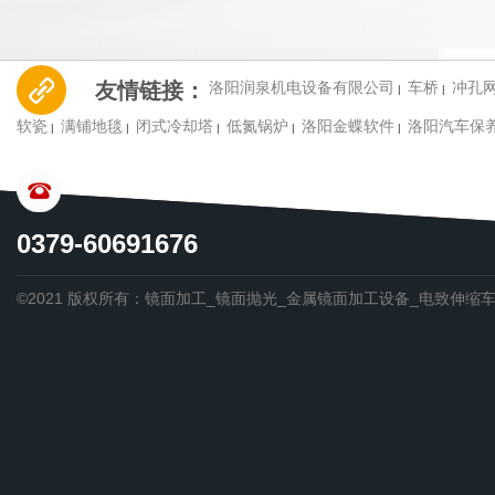
友情链接：
洛阳润泉机电设备有限公司
车桥
冲孔
|
|
软瓷
满铺地毯
闭式冷却塔
低氮锅炉
洛阳金蝶软件
洛阳汽车保
|
|
|
|
|
CONTACT US
0379-60691676
©2021 版权所有：镜面加工_镜面抛光_金属镜面加工设备_电致