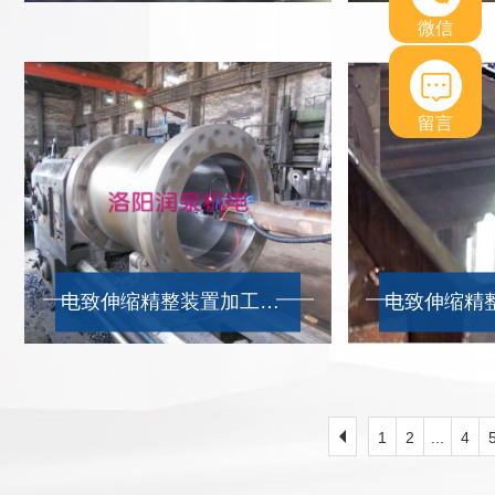
微信
留言
电致伸缩精整装置加工现场
1
2
...
4